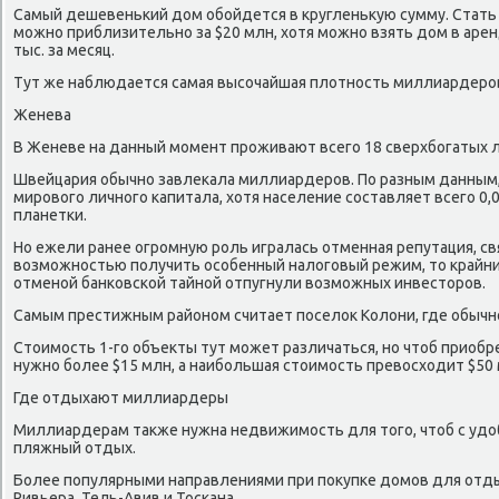
Самый дешевенький дом обойдется в кругленькую сумму. Стат
можно приблизительно за $20 млн, хотя можно взять дом в аренд
тыс. за месяц.
Тут же наблюдается самая высочайшая плотность миллиардеров
Женева
В Женеве на данный момент проживают всего 18 сверхбогатых 
Швейцария обычно завлекала миллиардеров. По разным данным,
мирового личного капитала, хотя население составляет всего 0
планетки.
Но ежели ранее огромную роль игралась отменная репутация, св
возможностью получить особенный налоговый режим, то крайни
отменой банковской тайной отпугнули возможных инвесторов.
Самым престижным районом считает поселок Колони, где обычн
Стоимость 1-го объекты тут может различаться, но чтоб приобр
нужно более $15 млн, а наибольшая стоимость превосходит $50 
Где отдыхают миллиардеры
Миллиардерам также нужна недвижимость для того, чтоб с удо
пляжный отдых.
Более популярными направлениями при покупке домов для отд
Ривьера, Тель-Авив и Тоскана.