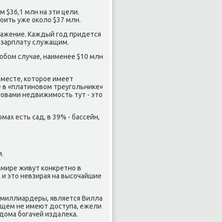
м $36,1 млн на эти цели.
тоить уже около $37 млн.
ражение. Каждый год придется
и зарплату служащим.
любом случае, наименее $10 млн
месте, которое имеет
е в «платиновом треугольнике»
ловами недвижимость тут - это
ах есть сад, в 39% - бассейн,
.
 мире живут конкретно в
 и это невзирая на высочайшие
 миллиардеры, является Вилла
бщем не имеют доступа, ежели
дома богачей издалека.