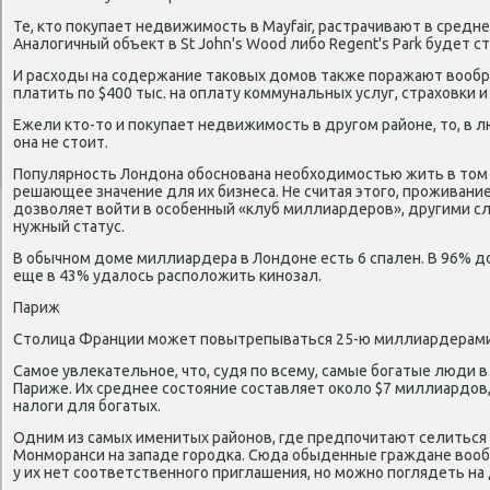
Те, кто покупает недвижимость в Mayfair, растрачивают в средне
Аналогичный объект в St John's Wood либо Regent's Park будет с
И расходы на содержание таковых домов также поражают вооб
платить по $400 тыс. на оплату коммунальных услуг, страховки 
Ежели кто-то и покупает недвижимость в другом районе, то, в 
она не стоит.
Популярность Лондона обоснована необходимостью жить в том 
решающее значение для их бизнеса. Не считая этого, проживани
дозволяет войти в особенный «клуб миллиардеров», другими с
нужный статус.
В обычном доме миллиардера в Лондоне есть 6 спален. В 96% дом
еще в 43% удалось расположить кинозал.
Париж
Столица Франции может повытрепываться 25-ю миллиардерами
Самое увлекательное, что, судя по всему, самые богатые люди в
Париже. Их среднее состояние составляет около $7 миллиардов,
налоги для богатых.
Одним из самых именитых районов, где предпочитают селиться
Монморанси на западе городка. Сюда обыденные граждане воо
у их нет соответственного приглашения, но можно поглядеть на 