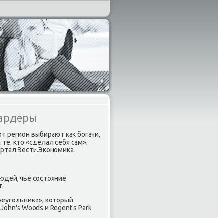
иардеры
от регион выбирают как богачи,
 те, кто «сделал себя сам»,
ртал Вести.Экономика.
юдей, чье состояние
т.
реугольнике», который
 John's Woods и Regent's Park