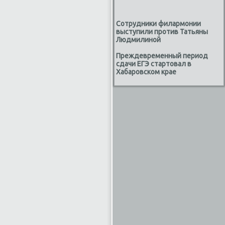
Сотрудники филармонии
выступили против Татьяны
Людмилиной
Преждевременный период
сдачи ЕГЭ стартовал в
Хабаровском крае