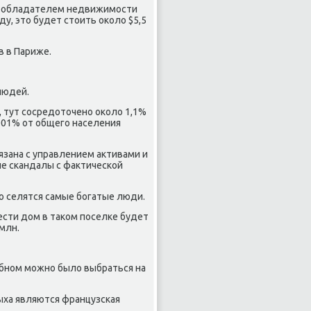
ь обладателем недвижимости
у, это будет стоить около $5,5
 в Париже.
людей.
 тут сосредоточено около 1,1%
,001% от общего населения
язана с управлением активами и
е скандалы с фактической
о селятся самые богатые люди.
ести дом в таком поселке будет
млн.
бном можно было выбраться на
ыха являются французская