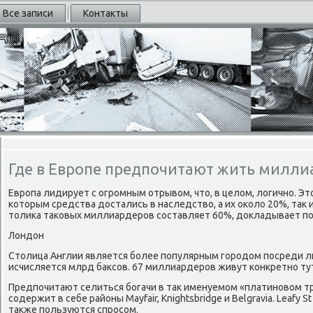
Все записи
Контакты
Где в Европе предпочитают жить милл
Европа лидирует с огромным отрывом, что, в целом, логично. Эт
которым средства достались в наследство, а их около 20%, так и
толика таковых миллиардеров составляет 60%, докладывает по
Лондон
Столица Англии является более популярным городом посреди л
исчисляется млрд баксов. 67 миллиардеров живут конкретно ту
Предпочитают селиться богачи в так именуемом «платиновом т
содержит в себе районы Mayfair, Knightsbridge и Belgravia. Leafy St
также пользуются спросом.