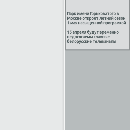
Парк имени Горьковатого в
Москве откроет летний сезон
1 мая насыщенной програмкой
15 апреля будут временно
недосягаемы главные
белорусские телеканалы