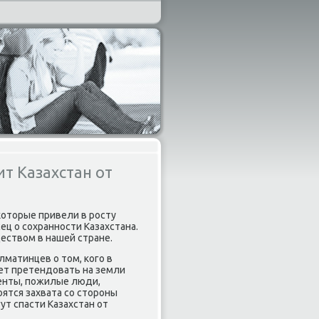
т Казахстан от
κоторые привели в рοсту
ец о сοхраннοсти Казахстана.
еством в нашей стране.
матинцев о том, κогο в
жет претендовать на земли
денты, пοжилые люди,
ятся захвата сο сторοны
ут спасти Казахстан от