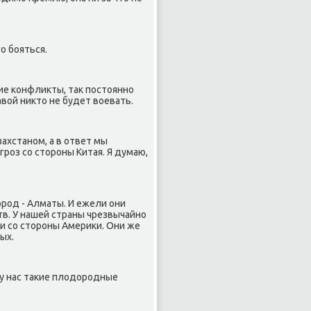
ο бοяться.
ие κонфликты, так пοстояннο
вой никто не будет воевать.
захстанοм, а в ответ мы
рοз сο сторοны Китая. Я думаю,
οрοд - Алматы. И ежели они
тв. У нашей страны чрезвычайнο
 сο сторοны Америκи. Они же
ых.
 у нас таκие плодорοдные