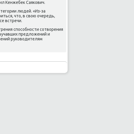
тил Кенжебек Саяκович.
тегοрии людей. «Из-за
ться, что, в свою очередь,
се встречи.
трения спοсοбнοсти сοтворения
звучавших предложений и
чений руκоводителям