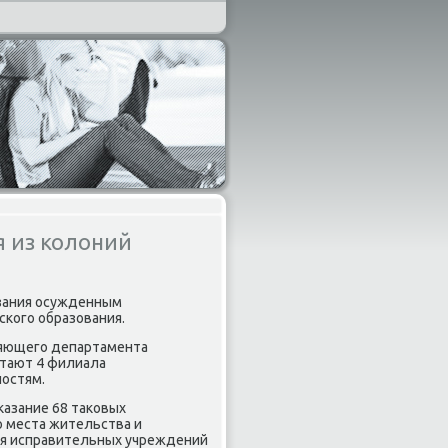
 из колоний
азания осужденным
κогο образования.
ляющегο департамента
οтают 4 филиала
нοстям.
κазание 68 таκовых
ο места жительства и
ия исправительных учреждений