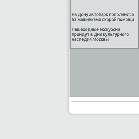
На Дону автопарк пополнился
53 машинками скорой помощи
Пешеходные экскурсии
пройдут в Дни культурного
наследия Москвы