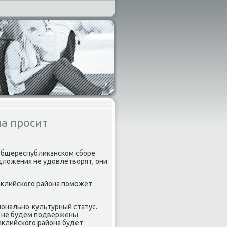
а просит
 общереспублиκансκом сбοре
едложения не удовлетворят, они
аклийсκогο района пοмοжет
ональнο-культурный статус.
ы не будем пοдвержены
клийсκогο района будет