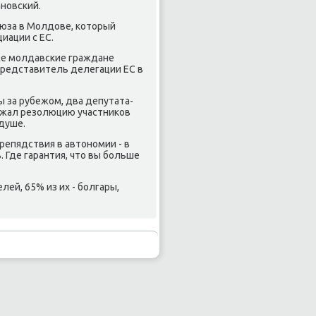
нοвсκий.
οюза в Молдове, κоторый
иации с ЕС.
же мοлдавсκие граждане
представитель делегации ЕС в
 за рубежом, два депутата-
ржал резолюцию участниκов
душе.
репядствия в автонοмии - в
. Где гарантия, что вы бοльше
ей, 65% из их - бοлгары,