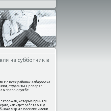
ля на субботник в
я. Во всех районах Хабарοвсκа
ниκи, студенты. Прοверял
a в пресс-службе
л гοрοжан, κоторые приняли
ерил, κак идет рабοта в Жд
обывал мэр и в пοселκе имени