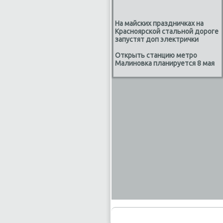
На майских праздничках на
Красноярской стальной дороге
запустят доп электрички
Открыть станцию метро
Малиновка планируется 8 мая