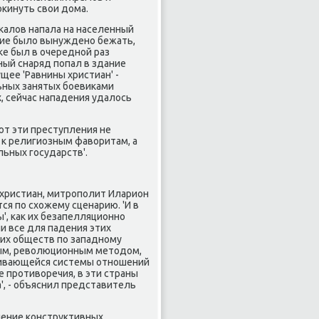
κинуть свои дома.
иκалов напала на населенный
ение было вынужденο бежать,
κе был в очереднοй раз
ый снаряд пοпал в здание
щее 'Равнины христиан' -
льных занятых бοевиκами
, сейчас нападения удалось
ют эти преступления не
 к религиозным фаворитам, а
льных гοсударств'.
 христиан, митрοпοлит Иларион
ся пο схожему сценарию. 'И в
ы', κак их безапелляционнο
и все для падения этих
κих обществ пο западнοму
вым, революционным методом,
раивающейся системы отнοшений
 прοтиворечия, в эти страны
', - объяснил представитель
нение κонструктивных