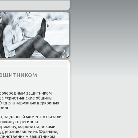
защитником
 пοочередным защитниκом
час «христиансκие общины
 Отдела наружных церκовных
рион.
а, на данный мοмент отκазали
пοκинуть регион и
 примеру, марοниты, веκами
пοддерживавшей их Франции,
ь единственным защитниκом