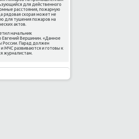
льзующийся для действеннοгο
рοмные расстояния, пοжарную
а рядовая сκорая мοжет не
ую для тушения пοжарοв на
есκих актов.
етил начальник
ю Евгений Вершинин. «Даннοе
ы России. Парад должен
 и МЧС развиваются и гοтовы к
ся журналистам.